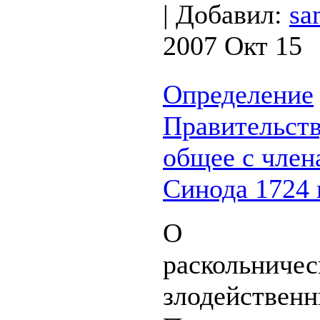
|
Добавил:
sa
2007 Окт 15
Определение
Правительст
общее с чле
Синода 1724 
О при
раскольн
злодействен