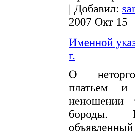
|
Добавил:
sa
2007 Окт 15
Именной указ
г.
О неторго
платьем и
неношении 
бороды. 
объявленны