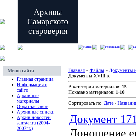
Архивы
Самарского
староверия
главная
регистрация
вх
Главная
»
Файлы
»
Документы и
Меню сайта
Документы XVIII в.
Главная страница
Информация о
В категории материалов:
15
сайте
Показано материалов:
1-10
Архивные
материалы
Сортировать по:
Дате
·
Назван
Обратная связь
Архивные списки
Документ 171
Архив новостей
samstar.ru (2004-
2007гг.)
Доношение е