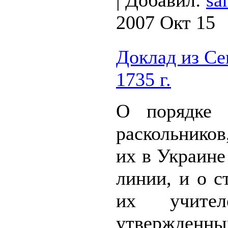
|
Добавил:
sa
2007 Окт 15
Доклад из Се
1735 г.
О порядке 
раскольнико
их в Украине
линии, и о с
их учител
утвержден