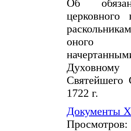
Об обязан
церковного
раскольника
оного 
начертанным
Духовному Р
Святейшего 
1722 г.
Документы XV
Просмотров: